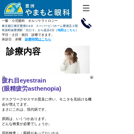
​一般・小児眼科 オルソケラトロジー
​東京都江東区豊洲3-4-8 スーパービバホーム豊洲店２階
有楽町線​豊洲駅「出口３」から徒歩2分［
地図はこちら
］
​平日・土日・祝日 診療できます。​​
休診日 水曜
診療時間はこちら
診療内容
疲れ目eyestrain
(眼精疲労asthenopia)
デスクワークやスマホ普及に伴い、モニタを見続ける機
会が増えてます。
まさにこれは、現代病です。
原因は、いくつかあります。
どんな検査が必要でしょうか。
屈折検査・・眼鏡があってないかも